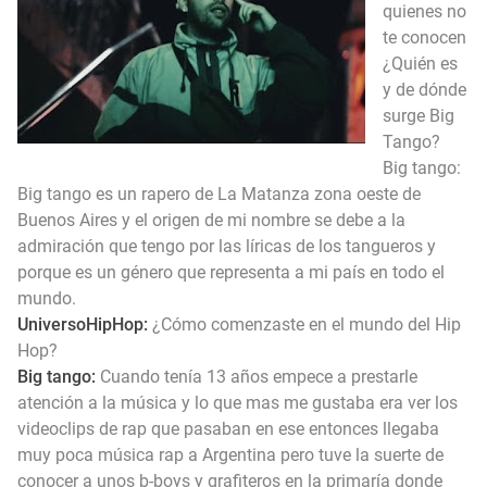
quienes no
ENTREVISTA A FAKRAP (ARGENTINA)
te conocen
¿Quién es
ENTREVISA A OUCLASS (CHILE)
y de dónde
surge Big
Tango?
Big tango:
Big tango es un rapero de La Matanza zona oeste de
Buenos Aires y el origen de mi nombre se debe a la
admiración que tengo por las líricas de los tangueros y
porque es un género que representa a mi país en todo el
mundo.
UniversoHipHop:
¿Cómo comenzaste en el mundo del Hip
Hop?
Big tango:
Cuando tenía 13 años empece a prestarle
atención a la música y lo que mas me gustaba era ver los
videoclips de rap que pasaban en ese entonces llegaba
muy poca música rap a Argentina pero tuve la suerte de
conocer a unos b-boys y grafiteros en la primaría donde