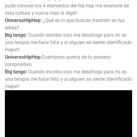
pude conocer los 4 elementos del hip hop me enamore de
esta cultura y nunca mas la deje!!
UniversoHipHop:
¿Qué es lo que buscas trasmitir en tus
letras?
Big tango:
Cuando escribo solo me desahogo para mi es
una terapia me hace feliz y si alguien se siente identificado
mejor!!
UniversoHipHop:
Cuéntanos acerca de tu proceso
compositivo:
Big tango:
Cuando escribo solo me desahogo para mi es
una terapia me hace feliz y si alguien se siente identificado
mejor!!