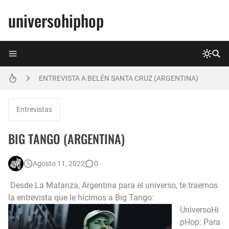
universohiphop
La marca Tiro de Gracia finalmente es de Juan Sativo
ENTREVISTA A BELÉN SANTA CRUZ (ARGENTINA)
Entrevista a Chili Parker
Entrevistas
25° Aniversario de Nación Hip Hop - El Pulso de las rimas
BIG TANGO (ARGENTINA)
ENTREVISTA A JUAN DATA
Agosto 11, 2022
0
Primer Aniversario de www.universohiphop.com
Desde La Matanza, Argentina para el universo, te traemos
Entrevista a Rapsodia
la entrevista que le hicimos a Big Tango:
UniversoHi
Entrevista a Chavo Ruiz
pHop: Para