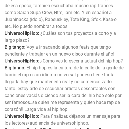
de esa época, también escuchaba mucho rap francés
como Saian Supa Crew, Ntm, Iam etc. Y en español a
Juaninacka (idolo), Rapsuskley, Tote King, Sfdk, Kase-o
etc. No puedo nombrar a todos!
UniversoHipHop:
¿Cuáles son tus proyectos a corto y a
largo plazo?
Big tango:
Voy a ir sacando algunos feats que tengo
pendiente y trabajar en un nuevo disco durante el año!
UniversoHipHop:
¿Cómo ves la escena actual del hip hop?
Big tango:
El hip hop es la cultura de la calle de la gente de
barrio el rap es un idioma universal por eso tiene tanta
llegada hay que mantenerlo real y no comercializarlo
tanto..estoy arto de escuchar artistas descartables con
canciones vaciás diciendo ser la cara del hip hop solo por
ser famosos..se quien me representa y quien hace rap de
corazón!! Larga vida al hip hop
UniversoHipHop:
Para finalizar, déjanos un mensaje para
los lectores/audiencia de universohiphop.